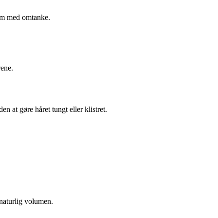
 dem med omtanke.
rene.
n at gøre håret tungt eller klistret.
 naturlig volumen.