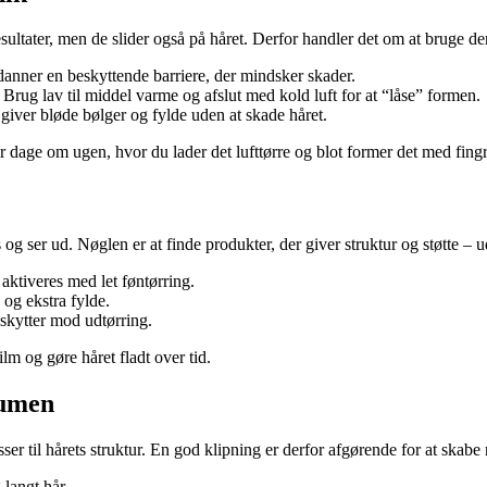
resultater, men de slider også på håret. Derfor handler det om at bruge
 danner en beskyttende barriere, der mindsker skader.
Brug lav til middel varme og afslut med kold luft for at “låse” formen.
 giver bløde bølger og fylde uden at skade håret.
r dage om ugen, hvor du lader det lufttørre og blot former det med fing
og ser ud. Nøglen er at finde produkter, der giver struktur og støtte – ude
 aktiveres med let føntørring.
og ekstra fylde.
eskytter mod udtørring.
m og gøre håret fladt over tid.
lumen
ser til hårets struktur. En god klipning er derfor afgørende for at skabe
 langt hår.