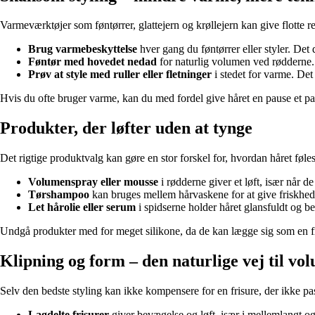
Varmeværktøjer som føntørrer, glattejern og krøllejern kan give flotte 
Brug varmebeskyttelse
hver gang du føntørrer eller styler. Det
Føntør med hovedet nedad
for naturlig volumen ved rødderne. 
Prøv at style med ruller eller fletninger
i stedet for varme. Det
Hvis du ofte bruger varme, kan du med fordel give håret en pause et pa
Produkter, der løfter uden at tynge
Det rigtige produktvalg kan gøre en stor forskel for, hvordan håret føles 
Volumenspray eller mousse
i rødderne giver et løft, især når de
Tørshampoo
kan bruges mellem hårvaskene for at give friskhed 
Let hårolie eller serum
i spidserne holder håret glansfuldt og b
Undgå produkter med for meget silikone, da de kan lægge sig som en fil
Klipning og form – den naturlige vej til vo
Selv den bedste styling kan ikke kompensere for en frisure, der ikke pas
Lagdelte frisurer
giver bevægelse og løft, især i mellemlangt og