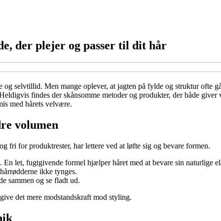
 der plejer og passer til dit hår
og selvtillid. Men mange oplever, at jagten på fylde og struktur ofte g
e. Heldigvis findes der skånsomme metoder og produkter, der både giver v
mis med hårets velvære.
edre volumen
fri for produktrester, har lettere ved at løfte sig og bevare formen.
. En let, fugtgivende formel hjælper håret med at bevare sin naturlige ela
 hårrødderne ikke tynges.
alde sammen og se fladt ud.
 give det mere modstandskraft mod styling.
nik