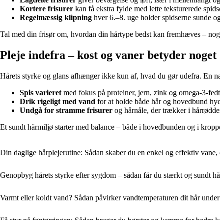
Kortere frisurer
kan få ekstra fylde med lette teksturerede spids
Regelmæssig klipning
hver 6.–8. uge holder spidserne sunde og f
Tal med din frisør om, hvordan din hårtype bedst kan fremhæves – nogle
Pleje indefra – kost og vaner betyder noget
Hårets styrke og glans afhænger ikke kun af, hvad du gør udefra. En nær
Spis varieret
med fokus på proteiner, jern, zink og omega-3-fedts
Drik rigeligt med vand
for at holde både hår og hovedbund hyd
Undgå for stramme frisurer
og hårnåle, der trækker i hårrødde
Et sundt hårmiljø starter med balance – både i hovedbunden og i kropp
Din daglige hårplejerutine: Sådan skaber du en enkel og effektiv vane, de
Genopbyg hårets styrke efter sygdom – sådan får du stærkt og sundt hå
Varmt eller koldt vand? Sådan påvirker vandtemperaturen dit hår under