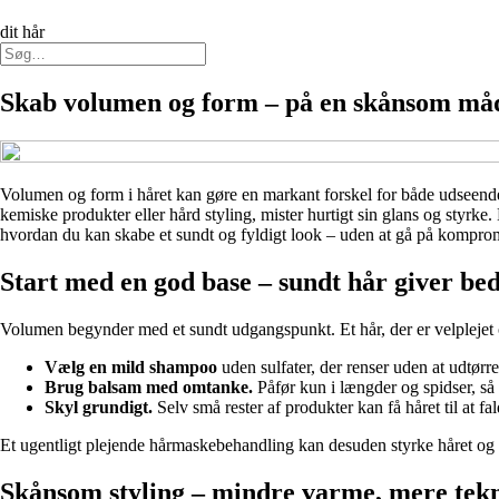
dit hår
Skab volumen og form – på en skånsom måde,
Volumen og form i håret kan gøre en markant forskel for både udseende 
kemiske produkter eller hård styling, mister hurtigt sin glans og styrk
hvordan du kan skabe et sundt og fyldigt look – uden at gå på kompro
Start med en god base – sundt hår giver b
Volumen begynder med et sundt udgangspunkt. Et hår, der er velplejet og 
Vælg en mild shampoo
uden sulfater, der renser uden at udtørre
Brug balsam med omtanke.
Påfør kun i længder og spidser, så
Skyl grundigt.
Selv små rester af produkter kan få håret til at f
Et ugentligt plejende hårmaskebehandling kan desuden styrke håret og
Skånsom styling – mindre varme, mere tek