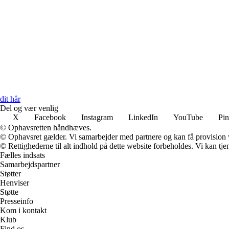
dit hår
Del og vær venlig
X
Facebook
Instagram
LinkedIn
YouTube
Pin
© Ophavsretten håndhæves.
© Ophavsret gælder. Vi samarbejder med partnere og kan få provision
© Rettighederne til alt indhold på dette website forbeholdes. Vi kan t
Fælles indsats
Samarbejdspartner
Støtter
Henviser
Støtte
Presseinfo
Kom i kontakt
Klub
Find os