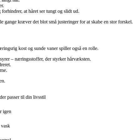
er.
orhindrer, at håret ser tungt og slidt ud.
 gange kræver det blot små justeringer for at skabe en stor forskel.
ingsrig kost og sunde vaner spiller også en rolle.
yrer – næringsstoffer, der styrker hårvæksten.
reret.
rne.
en.
r passer til din livsstil
r igen
 vask