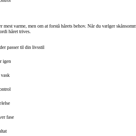
ontrol
r mest varme, men om at forstå hårets behov. Når du vælger skånsomme me
rdi håret trives.
r passer til din livsstil
r igen
 vask
ontrol
ælelse
ver fase
ltat