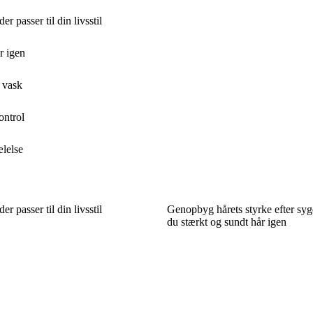
r passer til din livsstil
r igen
 vask
ontrol
ælelse
r passer til din livsstil
Genopbyg hårets styrke efter sy
du stærkt og sundt hår igen