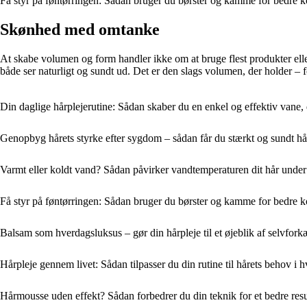
Få styr på føntørringen: Sådan bruger du børster og kamme for bedre k
Skønhed med omtanke
At skabe volumen og form handler ikke om at bruge flest produkter elle
både ser naturligt og sundt ud. Det er den slags volumen, der holder – fo
Din daglige hårplejerutine: Sådan skaber du en enkel og effektiv vane, de
Genopbyg hårets styrke efter sygdom – sådan får du stærkt og sundt hå
Varmt eller koldt vand? Sådan påvirker vandtemperaturen dit hår under
Få styr på føntørringen: Sådan bruger du børster og kamme for bedre k
Balsam som hverdagsluksus – gør din hårpleje til et øjeblik af selvfork
Hårpleje gennem livet: Sådan tilpasser du din rutine til hårets behov i h
Hårmousse uden effekt? Sådan forbedrer du din teknik for et bedre resu