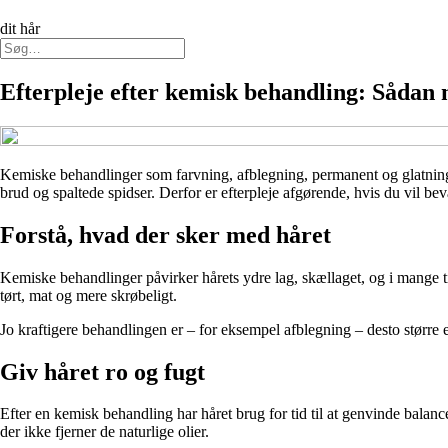
dit hår
Efterpleje efter kemisk behandling: Sådan
Kemiske behandlinger som farvning, afblegning, permanent og glatning ka
brud og spaltede spidser. Derfor er efterpleje afgørende, hvis du vil be
Forstå, hvad der sker med håret
Kemiske behandlinger påvirker hårets ydre lag, skællaget, og i mange tilf
tørt, mat og mere skrøbeligt.
Jo kraftigere behandlingen er – for eksempel afblegning – desto større er 
Giv håret ro og fugt
Efter en kemisk behandling har håret brug for tid til at genvinde balanc
der ikke fjerner de naturlige olier.