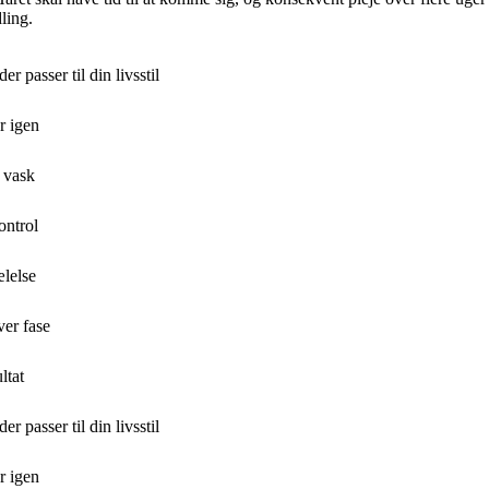
ling.
r passer til din livsstil
r igen
 vask
ontrol
ælelse
ver fase
ltat
r passer til din livsstil
r igen