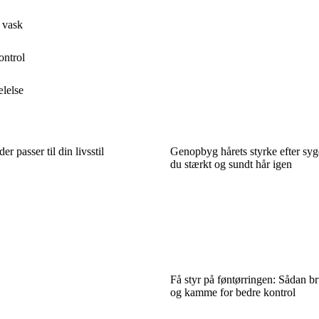
 vask
ontrol
ælelse
r passer til din livsstil
Genopbyg hårets styrke efter sy
du stærkt og sundt hår igen
Få styr på føntørringen: Sådan br
og kamme for bedre kontrol