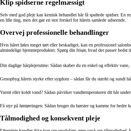
Klip spidserne regelmæssigt
Selv med god pleje kan kemisk behandlet hår få spaltede spidser. En re
en lille ting, men det gør en stor forskel for hårets samlede udseende.
Overvej professionelle behandlinger
Hvis håret føles meget tørt eller beskadiget, kan en professionel salo
almindelige hjemmeprodukter. Spørg din frisør, hvad der passer bedst ti
Din daglige hårplejerutine: Sådan skaber du en enkel og effektiv vane, de
Genopbyg hårets styrke efter sygdom – sådan får du stærkt og sundt hå
Varmt eller koldt vand? Sådan påvirker vandtemperaturen dit hår under
Få styr på føntørringen: Sådan bruger du børster og kamme for bedre k
Tålmodighed og konsekvent pleje
Efterpleje handler ikke kun om produkter, men også om tålmodighed. Håre