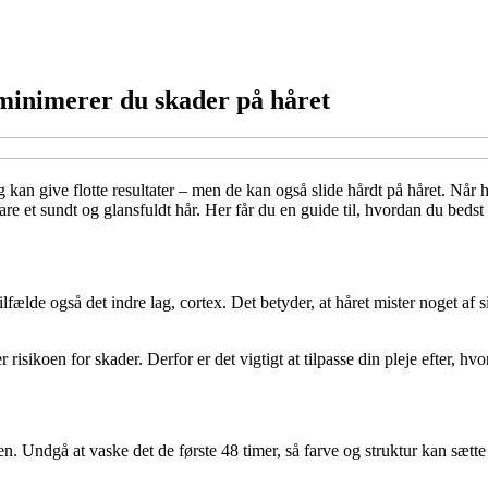
 minimerer du skader på håret
n give flotte resultater – men de kan også slide hårdt på håret. Når hå
vare et sundt og glansfuldt hår. Her får du en guide til, hvordan du beds
ælde også det indre lag, cortex. Det betyder, at håret mister noget af si
risikoen for skader. Derfor er det vigtigt at tilpasse din pleje efter, hv
en. Undgå at vaske det de første 48 timer, så farve og struktur kan sætt