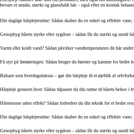
bevare et smukt, stærkt og glansfuldt hår – også efter en kemisk behand
Din daglige hårplejerutine: Sådan skaber du en enkel og effektiv vane, de
Genopbyg hårets styrke efter sygdom – sådan får du stærkt og sundt hå
Varmt eller koldt vand? Sådan påvirker vandtemperaturen dit hår under
Få styr på føntørringen: Sådan bruger du børster og kamme for bedre k
Balsam som hverdagsluksus – gør din hårpleje til et øjeblik af selvfork
Hårpleje gennem livet: Sådan tilpasser du din rutine til hårets behov i h
Hårmousse uden effekt? Sådan forbedrer du din teknik for et bedre resu
Din daglige hårplejerutine: Sådan skaber du en enkel og effektiv vane, de
Genopbyg hårets styrke efter sygdom – sådan får du stærkt og sundt hå