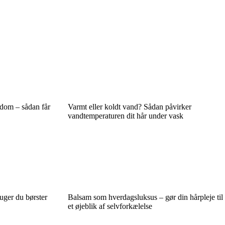
gdom – sådan får
Varmt eller koldt vand? Sådan påvirker
vandtemperaturen dit hår under vask
uger du børster
Balsam som hverdagsluksus – gør din hårpleje til
et øjeblik af selvforkælelse