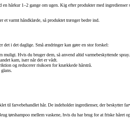
 en hårkur 1–2 gange om ugen. Kig efter produkter med ingredienser so
der et varmt håndklæde, så produktet trænger bedre ind.
r det i det daglige. Små ændringer kan gøre en stor forskel:
 som muligt. Hvis du bruger dem, så anvend altid varmebeskyttende spray.
tandet kam, især når det er vådt.
friktion og reducerer risikoen for knækkede hårstrå.
 glans.
viklet til farvebehandlet hår. De indeholder ingredienser, der beskytter f
ug tørshampoo mellem vaskene, hvis du har brug for at friske håret op. 