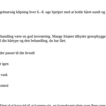
gelmæssig klipning hver 6.–8. uge hjælper med at holde håret sundt og 
nbehandling være en god investering. Mange frisører tilbyder genopbygg
l din hårtype og den behandling, du har fået.
r passer til din livsstil
r igen
 vask
ontrol
t skal have tid til at komme sig, og konsekvent pleje over flere uger e