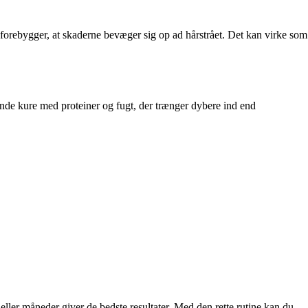
forebygger, at skaderne bevæger sig op ad hårstrået. Det kan virke som
ende kure med proteiner og fugt, der trænger dybere ind end
ller måneder giver de bedste resultater. Med den rette rutine kan du