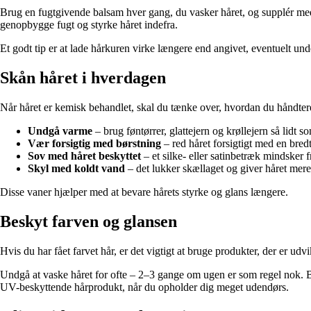
Brug en fugtgivende balsam hver gang, du vasker håret, og supplér med
genopbygge fugt og styrke håret indefra.
Et godt tip er at lade hårkuren virke længere end angivet, eventuelt un
Skån håret i hverdagen
Når håret er kemisk behandlet, skal du tænke over, hvordan du håndtere
Undgå varme
– brug føntørrer, glattejern og krøllejern så lidt
Vær forsigtig med børstning
– red håret forsigtigt med en bred
Sov med håret beskyttet
– et silke- eller satinbetræk mindsker 
Skyl med koldt vand
– det lukker skællaget og giver håret mere
Disse vaner hjælper med at bevare hårets styrke og glans længere.
Beskyt farven og glansen
Hvis du har fået farvet hår, er det vigtigt at bruge produkter, der er ud
Undgå at vaske håret for ofte – 2–3 gange om ugen er som regel nok. Br
UV-beskyttende hårprodukt, når du opholder dig meget udendørs.